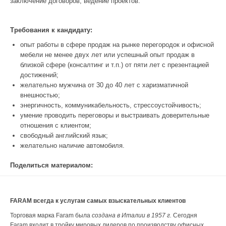
заключение договоров, ведение проектов.
Новости
Требования к кандидату:
Пресс-релизы
опыт работы в сфере продаж на рынке перегородок и офисной
мебели не менее двух лет или успешный опыт продаж в
Публикации
близкой сфере (консалтинг и т.п.) от пяти лет с презентацией
достижений;
Контакты
желательно мужчина от 30 до 40 лет с харизматичной
внешностью;
энергичность, коммуникабельность, стрессоустойчивость;
умение проводить переговоры и выстраивать доверительные
отношения с клиентом;
свободный английский язык;
желательно наличие автомобиля.
Поделиться материалом:
FARAM всегда к услугам самых взыскательных клиентов
Торговая марка Faram была
создана в Италии в 1957 г.
Сегодня
Faram входит в тройку мировых лидеров по производству офисных