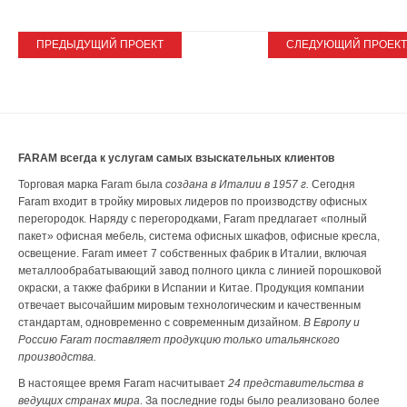
Новости
ПРЕДЫДУЩИЙ ПРОЕКТ
СЛЕДУЮЩИЙ ПРОЕКТ
Пресс-релизы
Публикации
Контакты
FARAM всегда к услугам самых взыскательных клиентов
Торговая марка Faram была
создана в Италии в 1957 г.
Сегодня
Faram входит в тройку мировых лидеров по производству офисных
перегородок. Наряду с перегородками, Faram предлагает «полный
пакет» офисная мебель, система офисных шкафов, офисные кресла,
освещение. Faram имеет 7 собственных фабрик в Италии, включая
металлообрабатывающий завод полного цикла с линией порошковой
окраски, а также фабрики в Испании и Китае. Продукция компании
отвечает высочайшим мировым технологическим и качественным
стандартам, одновременно с современным дизайном.
В Европу и
Россию Faram поставляет продукцию только итальянского
производства.
В настоящее время Faram насчитывает
24 представительства в
ведущих странах мира
. За последние годы было реализовано более