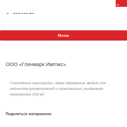
Меню
О компании
FARAM в России
OOO «Гленмарк Импэкс»
Сотрудники
Вакансии
Стеклянные перегородки, двери деревянные, мебель для
кабинетов руководителей и переговорных; раздвижная
Продукция
перегородка (330 м²)
Проекты
Поделиться материалом:
Международные
Российские