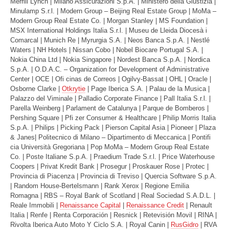
Merrill Lynch | Milano Assicurazioni S.p.A. | Ministero della Giustizia |
Minulamp S.r.l. | Modern Group – Beijing Real Estate Group | MoMa –
Modern Group Real Estate Co. | Morgan Stanley | MS Foundation |
MSX International Holdings Italia S.r.l. | Museu de Lleida Diocesà i
Comarcal | Munich Re | Myrurgia S.A. | Neos Banca S.p.A. | Nestlé
Waters | NH Hotels | Nissan Cobo | Nobel Biocare Portugal S.A. |
Nokia China Ltd | Nokia Singapore | Nordest Banca S.p.A. | Nordica
S.p.A. | O.D.A.C. – Organization for Development of Administrative
Center | OCE | Ofi cinas de Correos | Ogilvy-Bassat | OHL | Oracle |
Osborne Clarke |
Otkrytie
| Page Iberica S.A. | Palau de la Musica |
Palazzo del Viminale | Palladio Corporate Finance | Pall Italia S.r.l. |
Parella Weinberg | Parlament de Catalunya | Parque de Bomberos |
Pershing Square | Pfi zer Consumer & Healthcare | Philip Morris Italia
S.p.A. | Philips | Picking Pack | Pierson Capital Asia | Pioneer | Plaza
& Janes| Politecnico di Milano – Dipartimento di Meccanica | Pontifi
cia Università Gregoriana | Pop MoMa – Modern Group Real Estate
Co. | Poste Italiane S.p.A. | Praedium Trade S.r.l. | Price Waterhouse
Coopers | Privat Kredit Bank | Prosegur | Proskauer Rose | Protec |
Provincia di Piacenza | Provincia di Treviso | Quercia Software S.p.A.
| Random House-Bertelsmann | Rank Xerox | Regione Emilia
Romagna | RBS – Royal Bank of Scotland | Real Sociedad S.A.D.L. |
Reale Immobili |
Renaissance Capital
|
Renaissance Credit
| Renault
Italia | Renfe | Renta Corporación | Resnick | Retevisión Movil | RINA |
Rivolta Iberica Auto Moto Y Ciclo S.A. | Royal Canin |
RusGidro
| RVA