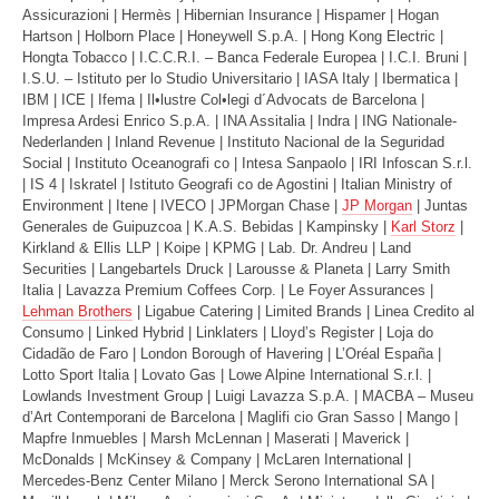
Assicurazioni | Hermès | Hibernian Insurance | Hispamer | Hogan
Hartson | Holborn Place | Honeywell S.p.A. | Hong Kong Electric |
Hongta Tobacco | I.C.C.R.I. – Banca Federale Europea | I.C.I. Bruni |
I.S.U. – Istituto per lo Studio Universitario | IASA Italy | Ibermatica |
IBM | ICE | Ifema | Il•lustre Col•legi d´Advocats de Barcelona |
Impresa Ardesi Enrico S.p.A. | INA Assitalia | Indra | ING Nationale-
Nederlanden | Inland Revenue | Instituto Nacional de la Seguridad
Social | Instituto Oceanografi co | Intesa Sanpaolo | IRI Infoscan S.r.l.
| IS 4 | Iskratel | Istituto Geografi co de Agostini | Italian Ministry of
Environment | Itene | IVECO | JPMorgan Chase |
JP Morgan
| Juntas
Generales de Guipuzcoa | K.A.S. Bebidas | Kampinsky |
Karl Storz
|
Kirkland & Ellis LLP | Koipe | KPMG | Lab. Dr. Andreu | Land
Securities | Langebartels Druck | Larousse & Planeta | Larry Smith
Italia | Lavazza Premium Coffees Corp. | Le Foyer Assurances |
Lehman Brothers
| Ligabue Catering | Limited Brands | Linea Credito al
Consumo | Linked Hybrid | Linklaters | Lloyd’s Register | Loja do
Cidadão de Faro | London Borough of Havering | L’Oréal España |
Lotto Sport Italia | Lovato Gas | Lowe Alpine International S.r.l. |
Lowlands Investment Group | Luigi Lavazza S.p.A. | MACBA – Museu
d’Art Contemporani de Barcelona | Maglifi cio Gran Sasso | Mango |
Mapfre Inmuebles | Marsh McLennan | Maserati | Maverick |
McDonalds | McKinsey & Company | McLaren International |
Mercedes-Benz Center Milano | Merck Serono International SA |