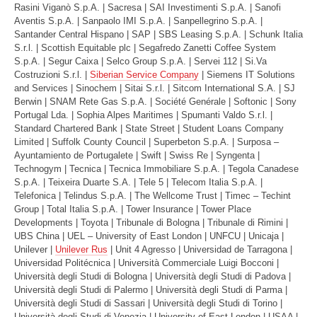
Rasini Viganò S.p.A. | Sacresa | SAI Investimenti S.p.A. | Sanofi
Aventis S.p.A. | Sanpaolo IMI S.p.A. | Sanpellegrino S.p.A. |
Santander Central Hispano | SAP | SBS Leasing S.p.A. | Schunk Italia
S.r.l. | Scottish Equitable plc | Segafredo Zanetti Coffee System
S.p.A. | Segur Caixa | Selco Group S.p.A. | Servei 112 | Si.Va
Costruzioni S.r.l. |
Siberian Service Company
| Siemens IT Solutions
and Services | Sinochem | Sitai S.r.l. | Sitcom International S.A. | SJ
Berwin | SNAM Rete Gas S.p.A. | Société Genérale | Softonic | Sony
Portugal Lda. | Sophia Alpes Maritimes | Spumanti Valdo S.r.l. |
Standard Chartered Bank | State Street | Student Loans Company
Limited | Suffolk County Council | Superbeton S.p.A. | Surposa –
Ayuntamiento de Portugalete | Swift | Swiss Re | Syngenta |
Technogym | Tecnica | Tecnica Immobiliare S.p.A. | Tegola Canadese
S.p.A. | Teixeira Duarte S.A. | Tele 5 | Telecom Italia S.p.A. |
Telefonica | Telindus S.p.A. | The Wellcome Trust | Timec – Techint
Group | Total Italia S.p.A. | Tower Insurance | Tower Place
Developments | Toyota | Tribunale di Bologna | Tribunale di Rimini |
UBS China | UEL – University of East London | UNFCU | Unicaja |
Unilever |
Unilever Rus
| Unit 4 Agresso | Universidad de Tarragona |
Universidad Politécnica | Università Commerciale Luigi Bocconi |
Università degli Studi di Bologna | Università degli Studi di Padova |
Università degli Studi di Palermo | Università degli Studi di Parma |
Università degli Studi di Sassari | Università degli Studi di Torino |
Università degli Studi di Venezia | University of East London | USAA |