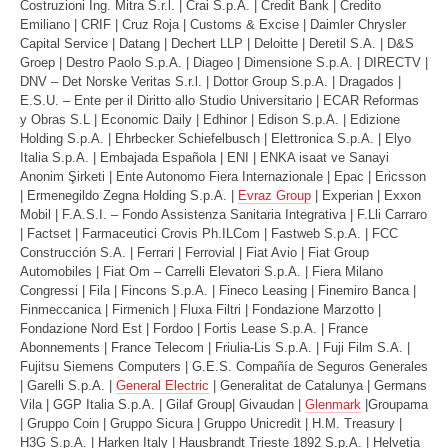
Costruzioni Ing. Mitra S.r.l. | Crai S.p.A. | Credit Bank | Credito
Emiliano | CRIF | Cruz Roja | Customs & Excise | Daimler Chrysler
Capital Service | Datang | Dechert LLP | Deloitte | Deretil S.A. | D&S
Groep | Destro Paolo S.p.A. | Diageo | Dimensione S.p.A. | DIRECTV |
DNV – Det Norske Veritas S.r.l. | Dottor Group S.p.A. | Dragados |
E.S.U. – Ente per il Diritto allo Studio Universitario | ECAR Reformas
y Obras S.L | Economic Daily | Edhinor | Edison S.p.A. | Edizione
Holding S.p.A. | Ehrbecker Schiefelbusch | Elettronica S.p.A. | Elyo
Italia S.p.A. | Embajada Española | ENI | ENKA isaat ve Sanayi
Anonim Şirketi | Ente Autonomo Fiera Internazionale | Epac | Ericsson
| Ermenegildo Zegna Holding S.p.A. |
Evraz Group
| Experian | Exxon
Mobil | F.A.S.I. – Fondo Assistenza Sanitaria Integrativa | F.Lli Carraro
| Factset | Farmaceutici Crovis Ph.ILCom | Fastweb S.p.A. | FCC
Construcción S.A. | Ferrari | Ferrovial | Fiat Avio | Fiat Group
Automobiles | Fiat Om – Carrelli Elevatori S.p.A. | Fiera Milano
Congressi | Fila | Fincons S.p.A. | Fineco Leasing | Finemiro Banca |
Finmeccanica | Firmenich | Fluxa Filtri | Fondazione Marzotto |
Fondazione Nord Est | Fordoo | Fortis Lease S.p.A. | France
Abonnements | France Telecom | Friulia-Lis S.p.A. | Fuji Film S.A. |
Fujitsu Siemens Computers | G.E.S. Compañía de Seguros Generales
| Garelli S.p.A. |
General Electric
| Generalitat de Catalunya | Germans
Vila | GGP Italia S.p.A. | Gilaf Group| Givaudan |
Glenmark
|Groupama
| Gruppo Coin | Gruppo Sicura | Gruppo Unicredit | H.M. Treasury |
H3G S.p.A. | Harken Italy | Hausbrandt Trieste 1892 S.p.A. | Helvetia