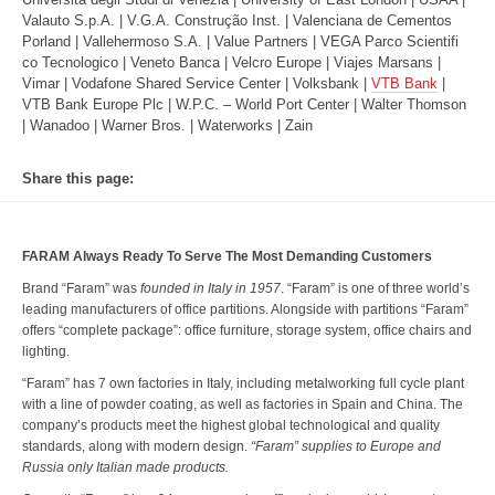
Valauto S.p.A. | V.G.A. Construção Inst. | Valenciana de Cementos
Porland | Vallehermoso S.A. | Value Partners | VEGA Parco Scientifi
co Tecnologico | Veneto Banca | Velcro Europe | Viajes Marsans |
Vimar | Vodafone Shared Service Center | Volksbank |
VTB Bank
|
VTB Bank Europe Plc | W.P.C. – World Port Center | Walter Thomson
| Wanadoo | Warner Bros. | Waterworks | Zain
Share this page:
FARAM Always Ready To Serve The Most Demanding Customers
Brand “Faram” was
founded in Italy in 1957
. “Faram” is one of three world’s
leading manufacturers of office partitions. Alongside with partitions “Faram”
offers “complete package”: office furniture, storage system, office chairs and
lighting.
“Faram” has 7 own factories in Italy, including metalworking full cycle plant
with a line of powder coating, as well as factories in Spain and China. The
company’s products meet the highest global technological and quality
standards, along with modern design.
“Faram” supplies to Europe and
Russia only Italian made products.