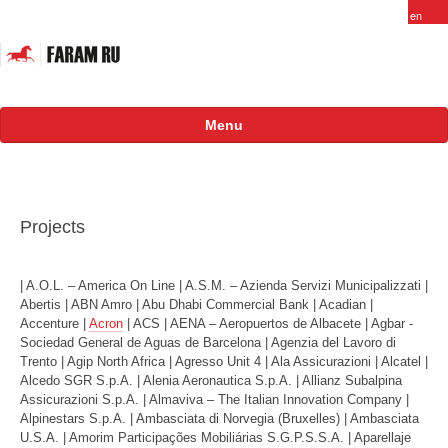
Menu
About
FARAM in Russia
Projects
Staff
| A.O.L. – America On Line | A.S.M. – Azienda Servizi Municipalizzati |
Vacancy
Abertis | ABN Amro | Abu Dhabi Commercial Bank | Acadian |
Accenture |
Acron
| ACS | AENA – Aeropuertos de Albacete | Agbar -
Products
Sociedad General de Aguas de Barcelona | Agenzia del Lavoro di
Trento | Agip North Africa | Agresso Unit 4 | Ala Assicurazioni | Alcatel |
Projects
Alcedo SGR S.p.A. | Alenia Aeronautica S.p.A. | Allianz Subalpina
Assicurazioni S.p.A. | Almaviva – The Italian Innovation Company |
International
Alpinestars S.p.A. | Ambasciata di Norvegia (Bruxelles) | Ambasciata
U.S.A. | Amorim Participações Mobiliárias S.G.P.S.S.A. | Aparellaje
Russian