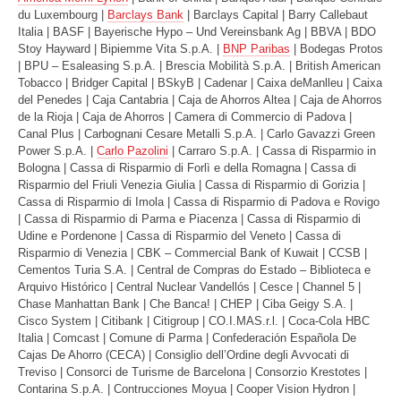
du Luxembourg |
Barclays Bank
| Barclays Capital | Barry Callebaut
Italia | BASF | Bayerische Hypo – Und Vereinsbank Ag | BBVA | BDO
Stoy Hayward | Bipiemme Vita S.p.A. |
BNP Paribas
| Bodegas Protos
| BPU – Esaleasing S.p.A. | Brescia Mobilità S.p.A. | British American
Tobacco | Bridger Capital | BSkyB | Cadenar | Caixa deManlleu | Caixa
del Penedes | Caja Cantabria | Caja de Ahorros Altea | Caja de Ahorros
de la Rioja | Caja de Ahorros | Camera di Commercio di Padova |
Canal Plus | Carbognani Cesare Metalli S.p.A. | Carlo Gavazzi Green
Power S.p.A. |
Сarlo Pazolini
| Carraro S.p.A. | Cassa di Risparmio in
Bologna | Cassa di Risparmio di Forlì e della Romagna | Cassa di
Risparmio del Friuli Venezia Giulia | Cassa di Risparmio di Gorizia |
Cassa di Risparmio di Imola | Cassa di Risparmio di Padova e Rovigo
| Cassa di Risparmio di Parma e Piacenza | Cassa di Risparmio di
Udine e Pordenone | Cassa di Risparmio del Veneto | Cassa di
Risparmio di Venezia | CBK – Commercial Bank of Kuwait | CCSB |
Cementos Turia S.A. | Central de Compras do Estado – Biblioteca e
Arquivo Histórico | Central Nuclear Vandellós | Cesce | Channel 5 |
Chase Manhattan Bank | Che Banca! | CHEP | Ciba Geigy S.A. |
Cisco System | Citibank | Citigroup | CO.I.MAS.r.l. | Coca-Cola HBC
Italia | Comcast | Comune di Parma | Confederación Española De
Cajas De Ahorro (CECA) | Consiglio dell’Ordine degli Avvocati di
Treviso | Consorci de Turisme de Barcelona | Consorzio Krestotes |
Contarina S.p.A. | Contrucciones Moyua | Cooper Vision Hydron |