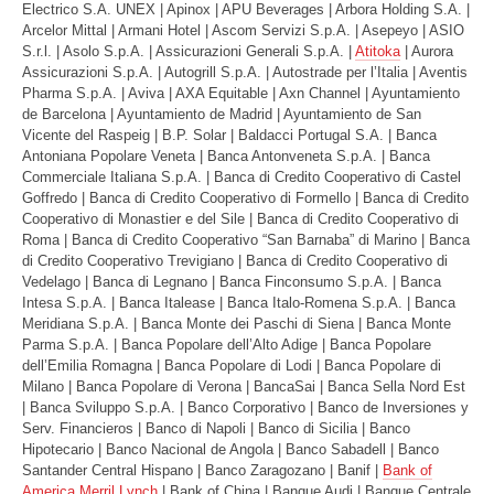
Electrico S.A. UNEX | Apinox | APU Beverages | Arbora Holding S.A. |
Arcelor Mittal | Armani Hotel | Ascom Servizi S.p.A. | Asepeyo | ASIO
News
S.r.l. | Asolo S.p.A. | Assicurazioni Generali S.p.A. |
Atitoka
| Aurora
Assicurazioni S.p.A. | Autogrill S.p.A. | Autostrade per l’Italia | Aventis
Press Releases
Pharma S.p.A. | Aviva | AXA Equitable | Axn Channel | Ayuntamiento
de Barcelona | Ayuntamiento de Madrid | Ayuntamiento de San
Publications
Vicente del Raspeig | B.P. Solar | Baldacci Portugal S.A. | Banca
Antoniana Popolare Veneta | Banca Antonveneta S.p.A. | Banca
Contacts
Commerciale Italiana S.p.A. | Banca di Credito Cooperativo di Castel
Goffredo | Banca di Credito Cooperativo di Formello | Banca di Credito
Cooperativo di Monastier e del Sile | Banca di Credito Cooperativo di
Roma | Banca di Credito Cooperativo “San Barnaba” di Marino | Banca
di Credito Cooperativo Trevigiano | Banca di Credito Cooperativo di
Vedelago | Banca di Legnano | Banca Finconsumo S.p.A. | Banca
Intesa S.p.A. | Banca Italease | Banca Italo-Romena S.p.A. | Banca
Meridiana S.p.A. | Banca Monte dei Paschi di Siena | Banca Monte
Parma S.p.A. | Banca Popolare dell’Alto Adige | Banca Popolare
dell’Emilia Romagna | Banca Popolare di Lodi | Banca Popolare di
Milano | Banca Popolare di Verona | BancaSai | Banca Sella Nord Est
| Banca Sviluppo S.p.A. | Banco Corporativo | Banco de Inversiones y
Serv. Financieros | Banco di Napoli | Banco di Sicilia | Banco
Hipotecario | Banco Nacional de Angola | Banco Sabadell | Banco
Santander Central Hispano | Banco Zaragozano | Banif |
Bank of
America Merril Lynch
| Bank of China | Banque Audi | Banque Centrale